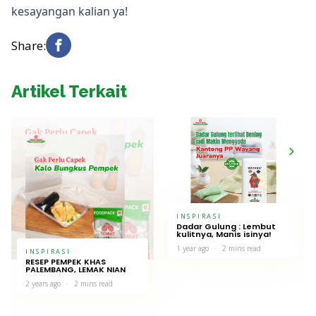
kesayangan kalian ya!
Share:
Artikel Terkait
INSPIRASI
Dadar Gulung : Lembut
kulitnya, Manis isinya!
1 year ago
2 mins read
INSPIRASI
RESEP PEMPEK KHAS
PALEMBANG, LEMAK NIAN
2 years ago
2 mins read