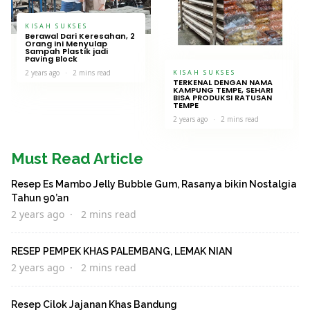
KISAH SUKSES
Berawal Dari Keresahan, 2
Orang ini Menyulap
Sampah Plastik jadi
Paving Block
2 years ago
2 mins read
KISAH SUKSES
TERKENAL DENGAN NAMA
KAMPUNG TEMPE, SEHARI
BISA PRODUKSI RATUSAN
TEMPE
2 years ago
2 mins read
Must Read Article
Resep Es Mambo Jelly Bubble Gum, Rasanya bikin Nostalgia
Tahun 90’an
2 years ago
2 mins read
RESEP PEMPEK KHAS PALEMBANG, LEMAK NIAN
2 years ago
2 mins read
Resep Cilok Jajanan Khas Bandung