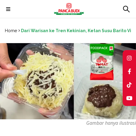
Skip
to
Home
Dari Warisan ke Tren Kekinian, Ketan Susu Barito Vira
content
Gambar hanya ilustrasi