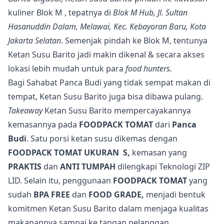
kuliner Blok M , tepatnya di
Blok M Hub, Jl. Sultan
Hasanuddin Dalam, Melaw
ai, Kec. Kebayoran Baru, Kota
Jakarta Selatan
. Semenjak pindah ke Blok M, tentunya
Ketan Susu Barito jadi makin dikenal & secara akses
lokasi lebih mudah untuk para
food hunters.
Bagi Sahabat Panca Budi yang tidak sempat makan di
tempat, Ketan Susu Barito juga bisa dibawa pulang.
Takeaway
Ketan Susu Barito mempercayakannya
kemasannya pada
FOODPACK TOMAT
dari
Panca
Budi
. Satu porsi ketan susu dikemas dengan
FOODPACK TOMAT UKURAN S,
kemasan yang
PRAKTIS
dan
ANTI TUMPAH
dilengkapi Teknologi ZIP
LID. Selain itu, penggunaan
FOODPACK TOMAT
yang
sudah
BPA FREE
dan
FOOD GRADE,
menjadi bentuk
komitmen Ketan Susu Barito dalam menjaga kualitas
makanannya sampai ke tangan pelanggan.