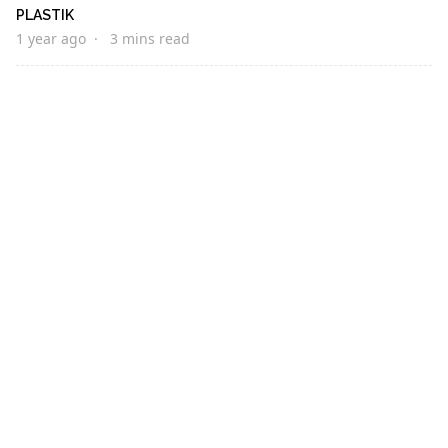
PLASTIK
1 year ago
3 mins read