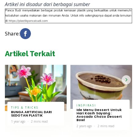
Artikel ini disadur dari berbagai sumber
Share:
Artikel Terkait
INSPIRASI
TIPS & TRICKS
Ide Menu Dessert Untuk
BUNGA ARTIFICIAL DARI
Hari Kasih Sayang :
SEDOTAN PLASTIK
Avocado Choco Dessert
Bowl
1 year ago
2 mins read
2 years ago
2 mins read