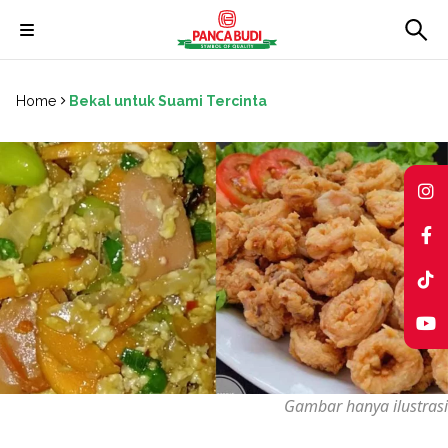
Skip
to
Home
Bekal untuk Suami Tercinta
content
Gambar hanya ilustrasi