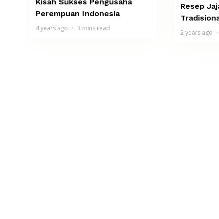
Kisah Sukses Pengusaha
Resep Jaj
Perempuan Indonesia
Tradisiona
4 years ago
3 mins read
2 years ago