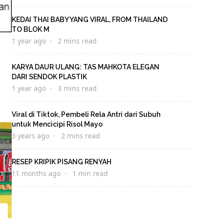
KEDAI THAI BABY YANG VIRAL, FROM THAILAND
TO BLOK M
1 year ago
2 mins read
KARYA DAUR ULANG: TAS MAHKOTA ELEGAN
DARI SENDOK PLASTIK
1 year ago
3 mins read
Viral di Tiktok, Pembeli Rela Antri dari Subuh
untuk Mencicipi Risol Mayo
3 years ago
2 mins read
RESEP KRIPIK PISANG RENYAH
11 months ago
1 min read