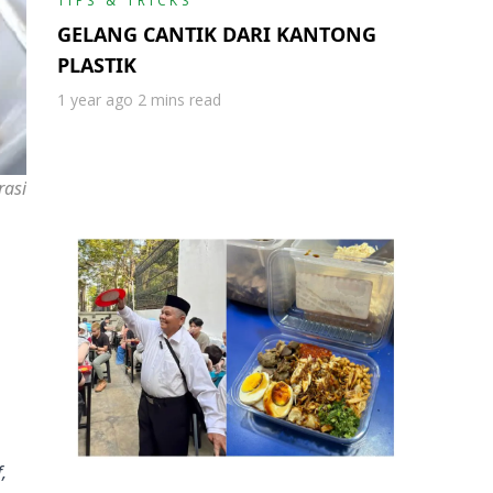
TIPS & TRICKS
GELANG CANTIK DARI KANTONG
PLASTIK
1 year ago
2 mins read
rasi
,