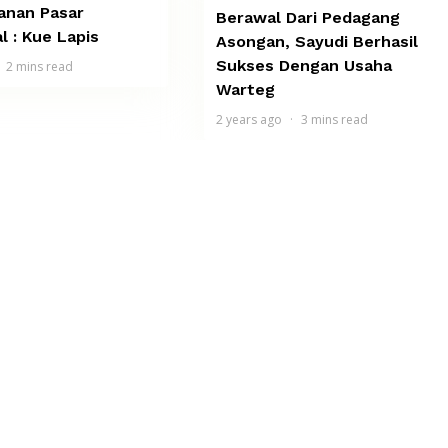
anan Pasar
Berawal Dari Pedagang
l : Kue Lapis
Asongan, Sayudi Berhasil
Sukses Dengan Usaha
2 mins read
Warteg
2 years ago
3 mins read