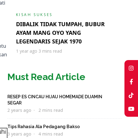
ati
KISAH SUKSES
DIBALIK TIDAK TUMPAH, BUBUR
AYAM MANG OYO YANG
LEGENDARIS SEJAK 1970
ntu
1 year ago
3 mins read
kan
Must Read Article
RESEP ES CINCAU HIJAU HOMEMADE DIJAMIN
SEGAR
2 years ago
2 mins read
Tips Rahasia Ala Pedagang Bakso
3 years ago
4 mins read