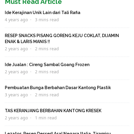
Must Read Article
Ide Kerajinan Unik Lain dari Tali Rafia
4 years ago
3 mins read
RESEP SNACKS PISANG GORENG KEJU COKLAT, DIJAMIN
ENAK & LARIS MANIS !!
2 years ago
2 mins read
Ide Jualan : Cireng Sambal Goang Frozen
2 years ago
2 mins read
Pembuatan Bunga Berbahan Dasar Kantong Plastik
3 years ago
2 mins read
TAS KERANJANG BERBAHAN KANTONG KRESEK
2 years ago
1 min read
Lezatos, Resep Dessert Asal Negara Italia, Tiramisu